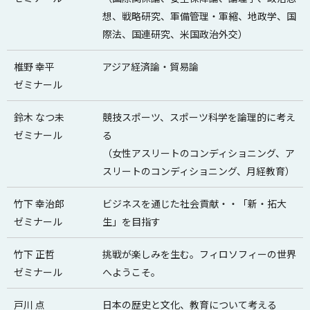
想、戦略研究、軍備管理・軍縮、地政学、国
際法、国連研究、米国政治外交）
椎野 幸平
アジア経済論・貿易論
ゼミナール
鈴木 なつ未
競技スポーツ、スポーツ科学を論理的に考え
ゼミナール
る
（女性アスリートのコンディショニング、ア
スリートのコンディショニング、月経教育）
竹下 幸治郎
ビジネスを通じた社会貢献・・「新・拓大
ゼミナール
生」を目指す
竹下 正哲
挑戦が楽しみを生む。フィロソフィーの世界
ゼミナール
へようこそ。
戸川 点
日本の歴史と文化、教育について考える