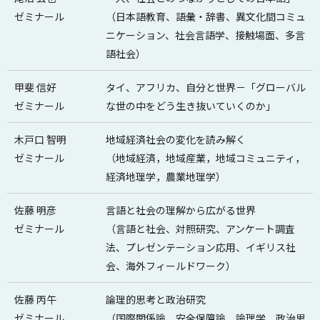
ゼミナール
（日本語教育、語彙・辞書、異文化間コミュ
ニケーション、社会言語学、接触場面、多言
語社会）
甲斐 信好
タイ、アフリカ、自分と世界－「グローバル
ゼミナール
な世の中をどう生き抜いていくのか」
木戸口 智明
地域経済社会の変化を読み解く
ゼミナール
（地域経済，地域産業，地域コミュニティ，
経済地理学，農業地理学）
佐藤 明彦
言語と社会の理解から広がる世界
ゼミナール
（言語と社会、対照研究、アンケート調査
法、プレゼンテーション応用、イギリス社
会、海外フィールドワーク）
佐藤 丙午
論理的思考と政治研究
ゼミナール
（国際関係論、安全保障論、論理学、政治思