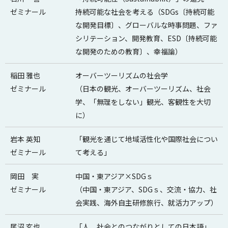
ゼミナール
持続可能な社会を考える（SDGs〔持続可能
な開発⽬標〕、グローバルな時事問題、ファ
シリテーション、開発教育、ESD〔持続可能
な開発のための教育〕、幸福論）
稲田 雅也
オーバーツーリズムの社会学
ゼミナール
（日本の観光、オーバーツーリズム、社会
学、「無理をしない」観光、客観性を大切
に）
岩本 英知
「観光を通じて地域活性化や国際社会につい
ゼミナール
て考える」
岡田 実
中国・東アジア×SDGｓ
ゼミナール
（中国・東アジア、SDGｓ、交流・協力、社
会実践、海外自主研修旅行、就活力アップ）
尾沼 玄也
「人、社会とのつながりとしての日本語」