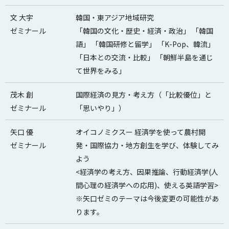
文 大宇
韓国・東アジア地域研究
ゼミナール
「韓国の文化・歴史・経済・政治」 「韓国
語」 「韓国研修と留学」 「K-Pop、韓流」
「日本との交流・比較」 「朝鮮半島を通じ
て世界をみる」
茂木 創
国際経済の見方・考え方（「比較優位」と
ゼミナール
「思いやり」）
矢口 優
オイコノミクスー 経済学を使って農村開
ゼミナール
発・国際協力・地方創生を学び、体験してみ
よう
<経済学の考え方、因果推論、行動経済学(人
間心理の経済学への応用)、使える英語学習>
※矢口ゼミのテーマは今後変更の可能性があ
ります。