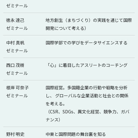
ゼミナール
徳永 達己
地方創生（まちづくり）の実践を通じて国際
ゼミナール
開発について考える）
中村 真帆
国際学部での学びをデータサイエンスする
ゼミナール
西口 茂樹
「心」に着目したアスリートのコーチング
ゼミナール
根岸 可奈子
国際経営。多国籍企業の行動や戦略を分析
ゼミナール
し、 グローバルな企業活動と社会との関係
を考える。
（CSR、SDGs、異文化経営、競争力、ガバ
ナンス）
野村 明史
中東と国際問題の舞台裏を知る