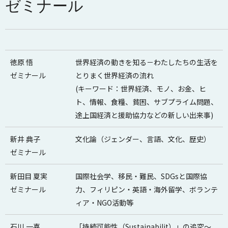
ゼミナール
徳原 悟
世界経済の動きを知る－わたしたちの生活を
ゼミナール
とりまく世界経済の流れ
(キーワード：世界経済、モノ、お金、ヒ
ト、情報、食糧、貧困、サブプライム問題、
途上国経済と援助協力などの新しい出来事)
新井 典子
文化論（ジェンダー、言語、文化、歴史）
ゼミナール
新田目 夏実
国際社会学、移民・難民、SDGsと国際協
ゼミナール
力、フィリピン・英語・海外留学、ボランテ
ィア・NGO活動等
石川 一喜
「持続可能性（Sustainabilit）」の追究〜