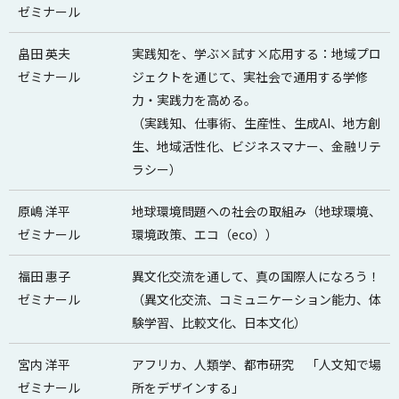
ゼミナール
畠田 英夫
実践知を、学ぶ×試す×応用する：地域プロ
ゼミナール
ジェクトを通じて、実社会で通用する学修
力・実践力を高める。
（実践知、仕事術、生産性、生成AI、地方創
生、地域活性化、ビジネスマナー、金融リテ
ラシー）
原嶋 洋平
地球環境問題への社会の取組み（地球環境、
ゼミナール
環境政策、エコ（eco））
福田 惠子
異文化交流を通して、真の国際人になろう！
ゼミナール
（異文化交流、コミュニケーション能力、体
験学習、比較文化、日本文化）
宮内 洋平
アフリカ、人類学、都市研究 「人文知で場
ゼミナール
所をデザインする」